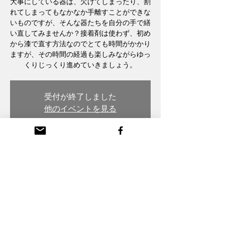
大事にしている器は、欠けてしまったり、割
れてしまってもなかなか手離すことができな
いものですが、そんな器たちを自分の手で繕
い直してみませんか？接着剤は使わず、初め
から漆で直す方法なのでとても時間がかかり
ますが、その時間の経過も楽しみながらゆっ
くりじっくり進めていきましょう。
受付が終了しました
他のイベントを見る
日時・場所
Apr 03, 2024, 7:00 PM
木彫・漆 トモル工房 Tomoru Studio, 日本、
〒932-0217 富山県南砺市本町３丁目 26番
地