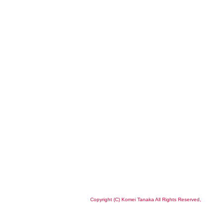
Copyright (C) Komei Tanaka All Rights Reserved,