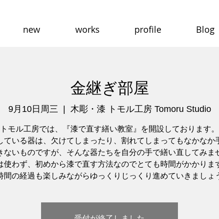
new
works
profile
Blog
金継ぎ部屋
9月10日周三
  |  
木彫・漆 トモル工房 Tomoru Studio
トモル工房では、『漆で直す繕い教室』を開設しております。
している器は、欠けてしまったり、割れてしまってもなかなか
きないものですが、そんな器たちを自分の手で繕い直してみま
は使わず、初めから漆で直す方法なのでとても時間がかかりま
時間の経過も楽しみながらゆっくりじっくり進めていきましょ
受付が終了しました