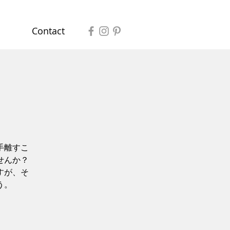
Contact
手離すこ
せんか？
すが、そ
う。