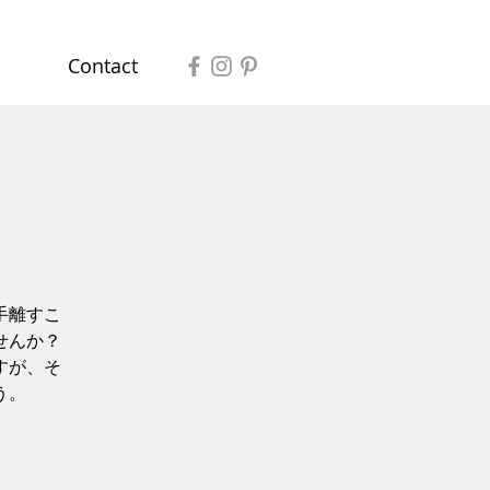
Contact
手離すこ
せんか？
すが、そ
う。