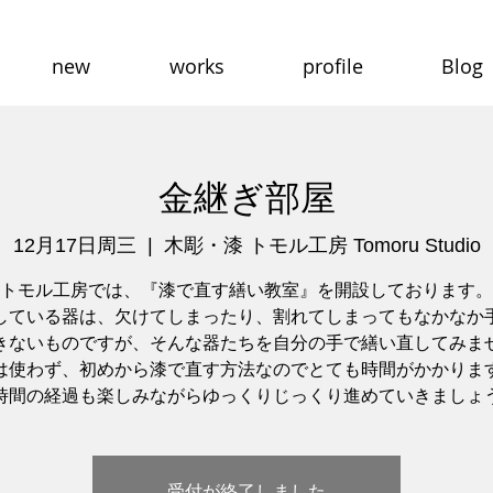
new
works
profile
Blog
金継ぎ部屋
12月17日周三
  |  
木彫・漆 トモル工房 Tomoru Studio
トモル工房では、『漆で直す繕い教室』を開設しております。
している器は、欠けてしまったり、割れてしまってもなかなか
きないものですが、そんな器たちを自分の手で繕い直してみま
は使わず、初めから漆で直す方法なのでとても時間がかかりま
時間の経過も楽しみながらゆっくりじっくり進めていきましょ
受付が終了しました