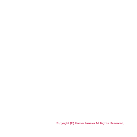
Copyright (C) Komei Tanaka All Rights Reserved,