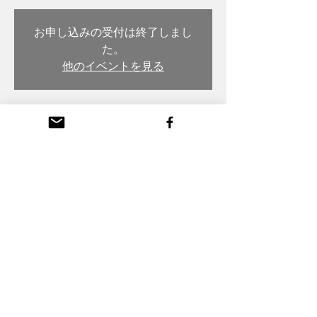
お申し込みの受付は終了しまし
た。
他のイベントを見る
日時・場所
Jul 06, 2022, 7:00 PM
木彫・漆 トモル工房 Tomoru Studio, Japan,
〒932-0217 Toyama, Nanto, Honmachi, 3-
chōme, 26番地
Copyright (C) Komei Tanaka All Rights Reserved,
Webmaster Login