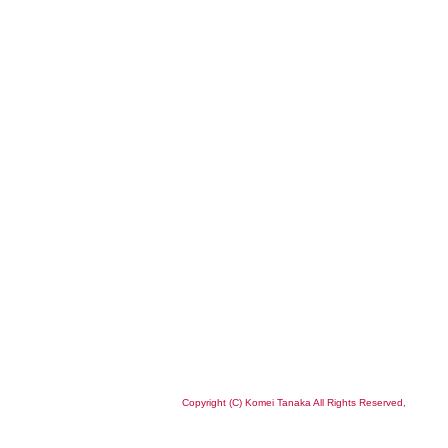
Copyright (C) Komei Tanaka All Rights Reserved,