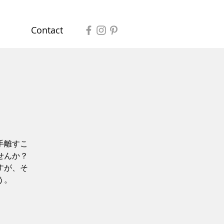
Contact
手離すこ
せんか？
すが、そ
う。