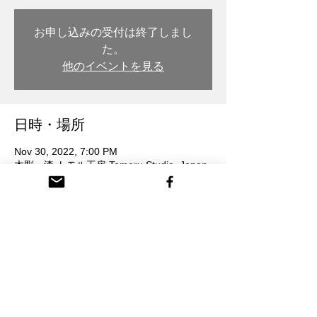
お申し込みの受付は終了しまし
た。
他のイベントを見る
日時・場所
Nov 30, 2022, 7:00 PM
木彫・漆 トモル工房 Tomoru Studio, Japan,
〒932-0217 Toyama, Nanto, Honmachi, 3-
chōme, 26番地
参加者
+ 2 other guests