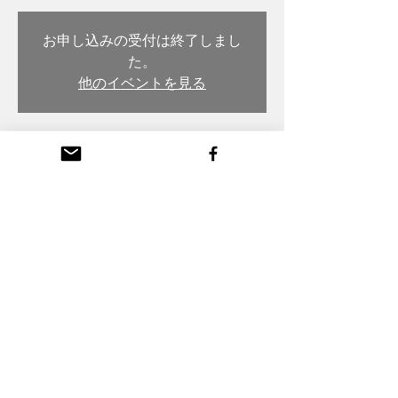
お申し込みの受付は終了しまし
た。
他のイベントを見る
日時・場所
Dec 14, 2022, 7:00 PM
木彫・漆 トモル工房 Tomoru Studio, Japan,
〒932-0217 Toyama, Nanto, Honmachi, 3-
chōme, 26番地
Copyright (C) Komei Tanaka All Rights Reserved,
Webmaster Login