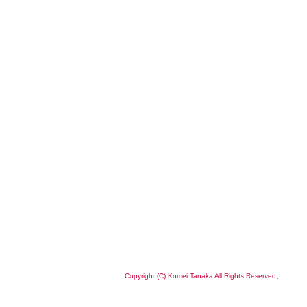
Copyright (C) Komei Tanaka All Rights Reserved,