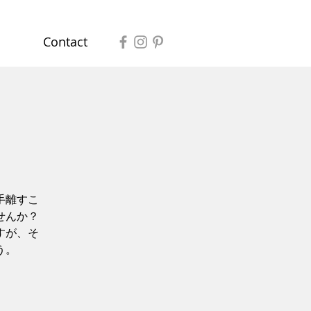
Contact
手離すこ
せんか？
すが、そ
う。