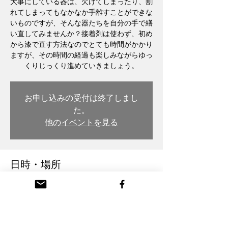
大事にしている器は、欠けてしまったり、割
れてしまってもなかなか手離すことができな
いものですが、そんな器たちを自分の手で繕
い直してみませんか？接着剤は使わず、初め
から漆で直す方法なのでとても時間がかかり
ますが、その時間の経過も楽しみながらゆっ
くりじっくり進めていきましょう。
お申し込みの受付は終了しまし
た。
他のイベントを見る
日時・場所
Aug 30, 2023, 7:00 PM
木彫・漆 トモル工房 Tomoru Studio, Japan,
〒932-0217 Toyama, Nanto, Honmachi, 3-
chōme, 26番地