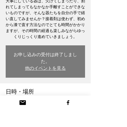
大事にしている器は、欠けてしまったり、割
れてしまってもなかなか手離すことができな
いものですが、そんな器たちを自分の手で繕
い直してみませんか？接着剤は使わず、初め
から漆で直す方法なのでとても時間がかかり
ますが、その時間の経過も楽しみながらゆっ
くりじっくり進めていきましょう。
お申し込みの受付は終了しまし
た。
他のイベントを見る
日時・場所
2023年9月20日 19:00
木彫・漆 トモル工房 Tomoru Studio, Japan,
〒932-0217 Toyama, Nanto, Honmachi, 3-
chōme, 26番地