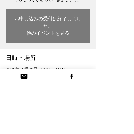
お申し込みの受付は終了しまし
た。
他のイベントを見る
日時・場所
2020年10月28日 19:00 – 23:00
木彫・漆 トモル工房, 日本、〒932-0217 富
山県南砺市本町３丁目 26番地
参加者
查看全部