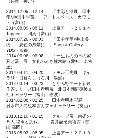
（兵庫 神戸）
2014.12.05 - 12.14
「木彫と漆展 田中
孝明×田中早苗」 アートスペース カワモ
ト（富山）
2014.08.09 - 08.11
上畠アート２０１４
Teppen↑ 利賀（富山）
2014.07.26 - 08.03
「田中孝明×井上美
樹 －夏色の風景に－」Shop & Gallery
YDS（京都）
2014.06.06 - 06.08
「一生ものの木の家
具と器」展 文化のみち橦木館（愛知 名古
屋）
2014.04.11 - 04.20
トモル工房展 ギャ
ラリー日暮らし（石川 湯涌）
2014.03.14 - 03.23
となみ野アート新鋭
作家シリーズ田中孝明展 北日本新聞砺波支
社ギャラリー（富山 砺波）
2014.02.08 - 02.25
田中孝明木彫展
射水市大島絵本館カフェギャラリー（富山）
2013.12.10 - 01.19
グループ展「南砺の
５人 継承と挑戦」 青井記念美術館（富
山 高岡）
2013.08.03 - 08.05
上畠アート２０１３