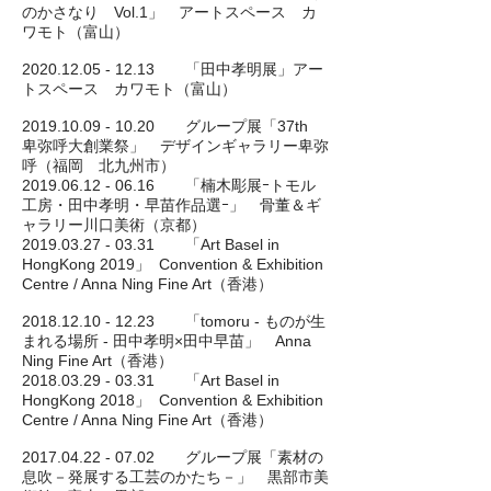
のかさなり Vol.1」
アートスペース カ
ワモト（富山）
2020.12.05 - 12.13
「田中孝明展」アー
トスペース カワモト（富山）
2019.10.09 - 10.20
グループ展「37th
卑弥呼大創業祭」 デザインギャラリー卑弥
呼（福岡 北九州市）
2019.06.12 - 06.16
「楠木彫展ｰトモル
工房・田中孝明・早苗作品選ｰ」 骨董＆ギ
ャラリー川口美術（京都）
2019.03.27 - 03.31
「Art Basel in
HongKong 2019」 Convention & Exhibition
Centre / Anna Ning Fine Art（香港）
2018.12.10 - 12.23
「tomoru - ものが生
まれる場所 - 田中孝明×田中早苗」 Anna
Ning Fine Art（香港）
2018.03.29 - 03.31
「Art Basel in
HongKong 2018」 Convention & Exhibition
Centre / Anna Ning Fine Art（香港）
2017.04.22 - 07.02
グループ展「素材の
息吹－発展する工芸のかたち－」 黒部市美