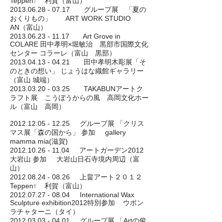
Teppen↑ 利賀（富山）
2013.06.28 - 07.17
グループ展 「夏の
おくりもの」 ART WORK STUDIO
AN（富山）
2013.06.23 - 11.17
Art Grove in
COLARE 田中孝明×堀敏治 黒部市国際文化
センター コラーレ（富山 黒部）
2013.04.13 - 04.21
田中孝明木彫展「そ
のときの想い」 じょうはな織館ギャラリー
（富山 城端）
2013.03.20 - 03.25
TAKABUNアートク
ラフト展 こうぼうからの風 高岡文化ホー
ル（富山 高岡）
2012.12.05 - 12.25
グループ展 「クリス
マス展「森の国から」 参加 gallery
mamma mia(滋賀)
2012.10.26 - 11.04 アートガーデン2012
大岩山 参加 大岩山日石寺境内周辺（富
山）
2012.08.24 - 08.26 上畠アート２０１２
Teppen↑ 利賀（富山）
2012.07.27 - 08.04 International Wax
Sculpture exhibition2012特別参加 ウボン
ラチャターニ（タイ）
2012.03.03 - 04.01 グループ展 「Artの俊