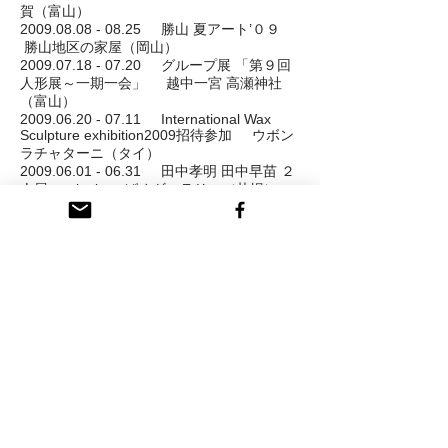
賀（富山）
2009.08.08 - 08.25 勝山 夏アート’０９
勝山地区の家屋（岡山）
2009.07.18 - 07.20 グループ展 「第９回
人形展～一期一会」 越中一宮 高瀬神社
（富山）
2009.06.20 - 07.11 International Wax
Sculpture exhibition2009招待参加 ウボン
ラチャターニ（タイ）
2009.06.01 - 06.31 田中孝明 田中早苗 ２
人展 pippin つばめギャラリー（札幌）
2009.04.29 - 05.06 グループ展 「井波か
らの新しい風」 養父市木彫展示館（兵
庫）
2009.04.10 - 04.14 グループ展 「暮らし
のオトモ」 ガラスのピラミッド(富山)
2009.02.15 ワークショップ
「身近な木彫、美味しい甘酒タイム」 城
端織館(富山)
2008.12.03 - 12.25 グループ展 クリスマ
ス展「森の国から」 参加 gallery mamma
mia（滋賀）
2008.10.21 - 10.26 クラフトマンズ ギャ
ザリング！ ０８ 参加 ウイング・ウイング