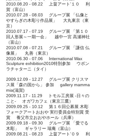
2010.08.20 - 08.22 上畠アート’１０ 利
賀（富山）
2010.07.28 - 08.03 グループ展 「仏像と
やすらぎの木彫り作品展」 大丸東京（東
京）
2010.07.17 - 07.19 グループ展 「第１０
回人形展～一期一会」 越中一宮 高瀬神社
（富山）
2010.07.08 - 07.21 グループ展 「謙信 仏
像展」 丸善（東京）
2010.06.30 - 07.06 International Wax
Sculpture exhibition2010特別参加 ウボン
ラチャターニ（タイ）
2009.12.09 - 12.27 グループ展 クリスマ
ス展「森の国から」 参加 gallery mamma
mia(滋賀)
2009.11.17 - 11.29 トモル工房展 -日々の
こと- オガワカフェ（東京三鷹）
2009.09.25 - 10.12 第１６回公募展 木彫
フォークアートおおや 実行委員会特別賞 受
賞 養父市立おおやホール（兵庫）
2009.09.18 - 09.30 グループ展 「愛でる
木彫」 ギャラリー 瑞庵（富山）
2009.08.21 - 08.23 上畠アート’０９ 利