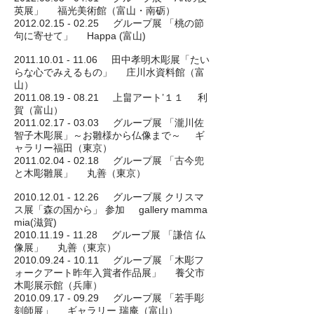
英展」 福光美術館（富山・南砺）
2012.02.15 - 02.25 グループ展 「桃の節
句に寄せて」 Happa (富山)
2011.10.01 - 11.06 田中孝明木彫展「たい
らな心でみえるもの」 庄川水資料館（富
山）
2011.08.19 - 08.21 上畠アート’１１ 利
賀（富山）
2011.02.17 - 03.03 グループ展 「瀧川佐
智子木彫展」～お雛様から仏像まで～ ギ
ャラリー福田（東京）
2011.02.04 - 02.18 グループ展 「古今兜
と木彫雛展」 丸善（東京）
2010.12.01 - 12.26 グループ展 クリスマ
ス展「森の国から」 参加 gallery mamma
mia(滋賀)
2010.11.19 - 11.28 グループ展 「謙信 仏
像展」 丸善（東京）
2010.09.24 - 10.11 グループ展 「木彫フ
ォークアート昨年入賞者作品展」 養父市
木彫展示館（兵庫）
2010.09.17 - 09.29 グループ展 「若手彫
刻師展」 ギャラリー 瑞庵（富山）