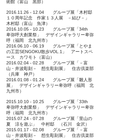
術館（富山 黒部）
2016.11.26 - 12.04
グループ展「木村邸
１０周年記念 作家１３人展 －結び－」
木村邸（富山 魚津）
2016.10.05 - 10.23
グループ展「34th
卑弥呼大創業祭」 デザインギャラリー卑弥
呼（福岡 北九州市）
2016.06.10 - 06.19
グループ展「とやま
の工芸SENGOKU散歩VOL.1」 アートスペ
ース カワモト（富山）
2016.02.04 - 02.28
​グループ展「－富
山・井波彫刻－ 想生彫刻展」​ 住吉倶楽部
（兵庫 神戸）
2016.01.08 - 01.24
グループ展「雛人形
展」 デザインギャラリー卑弥呼（福岡 北
九州市）
2015.10.10 - 10.25
グループ展「33th
卑弥呼大創業祭」 デザインギャラリー卑弥
呼（福岡 北九州市）
2015.07.24 - 07.28
グループ展「里山の
夏 涼を遊ぶ」 中村邸 （石川 金沢）
2015.01.17 - 02.08
グループ展「－富
山・井波彫刻－ 想生彫刻展」 住吉倶楽部