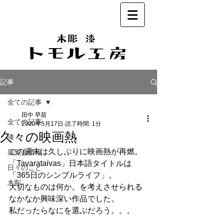
記事
全ての記事
田中 早苗
全ての記事
2020年5月17日
読了時間: 1分
久々の映画熱
漆
この週末は久しぶりに映画熱が再燃。
展覧会情報
「Tavarataivas」日本語タイトルは
日々のこと
「365日のシンプルライフ」。
木彫
大切なものは何か。を考えさせられる
なかなか興味深い作品でした。
私だったらなにを選ぶだろう。。。