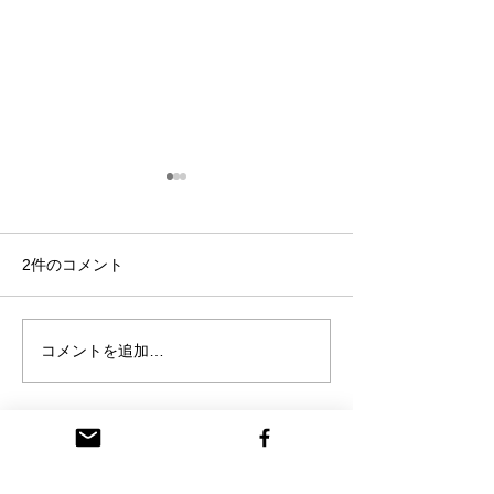
2件のコメント
田中孝明個展
FLOW 流れのままに
コメントを追加…
最新順
ma-uk-o
2021年5月14日