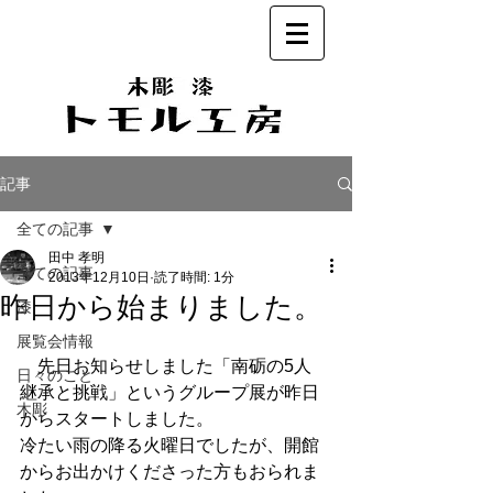
記事
全ての記事
田中 孝明
全ての記事
2013年12月10日
読了時間: 1分
昨日から始まりました。
漆
展覧会情報
　先日お知らせしました「南砺の5人　
日々のこと
継承と挑戦」というグループ展が昨日
木彫
からスタートしました。 
冷たい雨の降る火曜日でしたが、開館
からお出かけくださった方もおられま