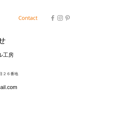
Contact
せ
ル工房
目２６番地
ail.com