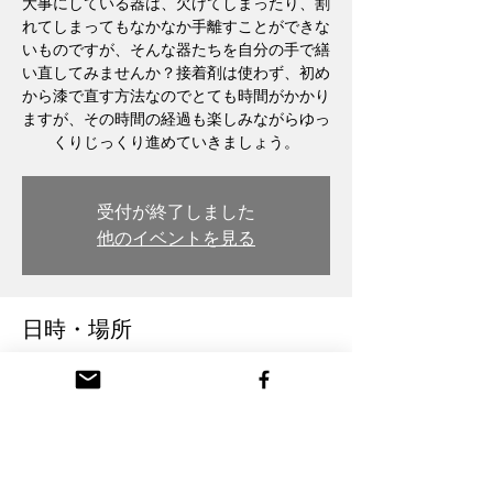
大事にしている器は、欠けてしまったり、割
れてしまってもなかなか手離すことができな
いものですが、そんな器たちを自分の手で繕
い直してみませんか？接着剤は使わず、初め
から漆で直す方法なのでとても時間がかかり
ますが、その時間の経過も楽しみながらゆっ
くりじっくり進めていきましょう。
受付が終了しました
他のイベントを見る
日時・場所
2023年11月22日 19:00
木彫・漆 トモル工房 Tomoru Studio, 日本、
〒932-0217 富山県南砺市本町３丁目 26番
地