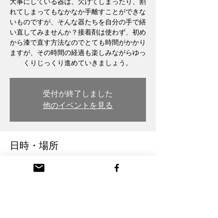
大事にしている器は、欠けてしまったり、割
れてしまってもなかなか手離すことができな
いものですが、そんな器たちを自分の手で繕
い直してみませんか？接着剤は使わず、初め
から漆で直す方法なのでとても時間がかかり
ますが、その時間の経過も楽しみながらゆっ
くりじっくり進めていきましょう。
受付が終了しました
他のイベントを見る
日時・場所
2024年4月10日 19:00
木彫・漆 トモル工房 Tomoru Studio, 日本、
〒932-0217 富山県南砺市本町３丁目 26番
地