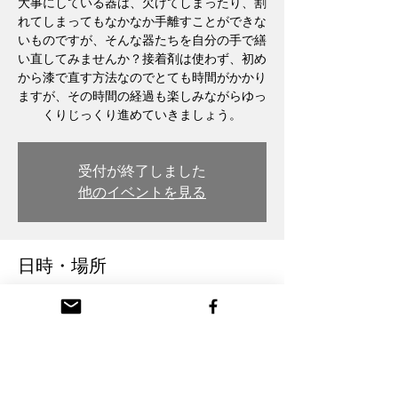
大事にしている器は、欠けてしまったり、割
れてしまってもなかなか手離すことができな
いものですが、そんな器たちを自分の手で繕
い直してみませんか？接着剤は使わず、初め
から漆で直す方法なのでとても時間がかかり
ますが、その時間の経過も楽しみながらゆっ
くりじっくり進めていきましょう。
受付が終了しました
他のイベントを見る
日時・場所
28 ส.ค. 2567 19:00
木彫・漆 トモル工房 Tomoru Studio, 日本、
〒932-0217 富山県南砺市本町３丁目 26番
地