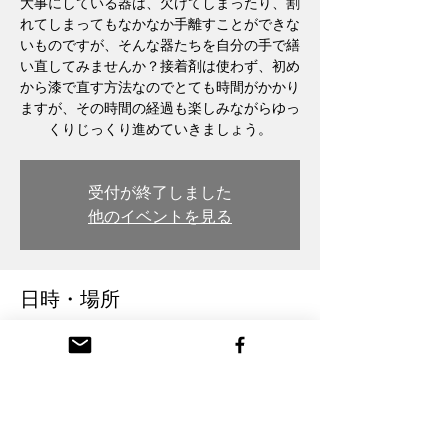
大事にしている器は、欠けてしまったり、割
れてしまってもなかなか手離すことができな
いものですが、そんな器たちを自分の手で繕
い直してみませんか？接着剤は使わず、初め
から漆で直す方法なのでとても時間がかかり
ますが、その時間の経過も楽しみながらゆっ
くりじっくり進めていきましょう。
受付が終了しました
他のイベントを見る
日時・場所
2024年9月25日 19:00
木彫・漆 トモル工房 Tomoru Studio, 日本、
〒932-0217 富山県南砺市本町３丁目 26番
地