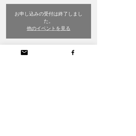
お申し込みの受付は終了しまし
た。
他のイベントを見る
日時・場所
2021年9月01日 19:00 – 23:00
木彫・漆 トモル工房 Tomoru Studio, Japan,
〒932-0217 Toyama, Nanto, Honmachi, 3-
chōme, 26番地
Copyright (C) Komei Tanaka All Rights Reserved,
Webmaster Login