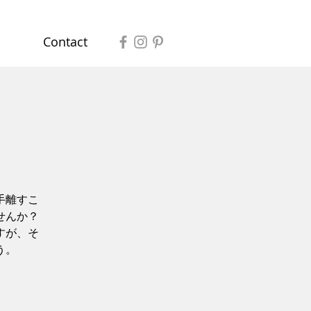
Contact
手離すこ
せんか？
すが、そ
う。