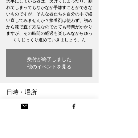
大事にしている器は、欠けてしまったり、割
れてしまってもなかなか手離すことができな
いものですが、そんな器たちを自分の手で繕
い直してみませんか？接着剤は使わず、初め
から漆で直す方法なのでとても時間がかかり
ますが、その時間の経過も楽しみながらゆっ
くりじっくり進めていきましょう。ん
受付が終了しました
他のイベントを見る
日時・場所
2025年11月19日 19:00
木彫・漆 トモル工房 Tomoru Studio, 日本、
〒932-0217 富山県南砺市本町３丁目 26番
地