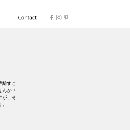
Contact
手離すこ
せんか？
すが、そ
う。