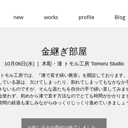
new
works
profile
Blog
金継ぎ部屋
10月06日(水)
  |  
木彫・漆 トモル工房 Tomoru Studio
トモル工房では、『漆で直す繕い教室』を開設しております。
している器は、欠けてしまったり、割れてしまってもなかなか
きないものですが、そんな器たちを自分の手で繕い直してみま
は使わず、初めから漆で直す方法なのでとても時間がかかりま
時間の経過も楽しみながらゆっくりじっくり進めていきましょ
お申し込みの受付は終了しました。