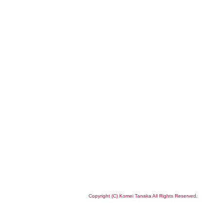
Copyright (C) Komei Tanaka All Rights Reserved,