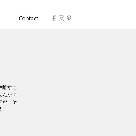
Contact
手離すこ
せんか？
すが、そ
う。