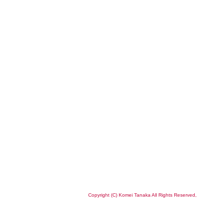
Copyright (C) Komei Tanaka All Rights Reserved,