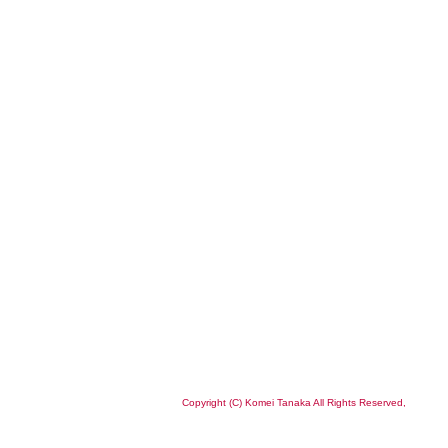
Copyright (C) Komei Tanaka All Rights Reserved,