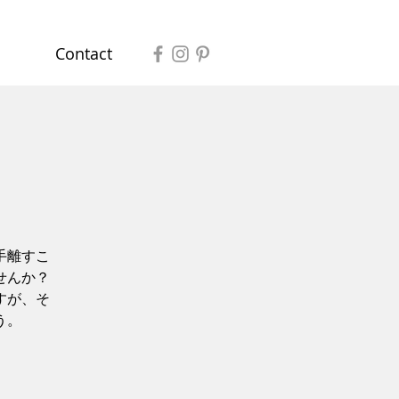
Contact
手離すこ
せんか？
すが、そ
う。