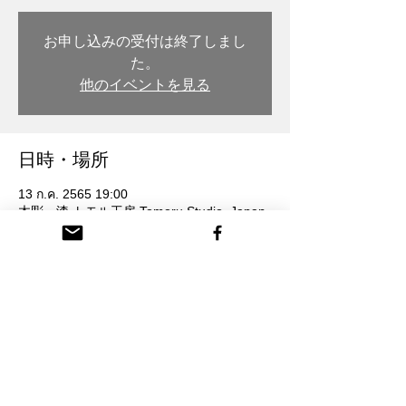
お申し込みの受付は終了しまし
た。
他のイベントを見る
日時・場所
13 ก.ค. 2565 19:00
木彫・漆 トモル工房 Tomoru Studio, Japan,
〒932-0217 Toyama, Nanto, Honmachi, 3-
chōme, 26番地
参加者
ดูทั้งหมด