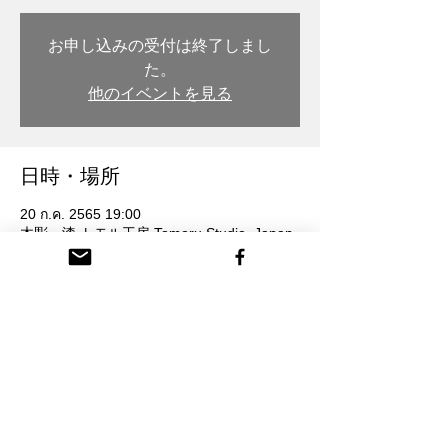
お申し込みの受付は終了しまし
た。
他のイベントを見る
日時・場所
20 ก.ค. 2565 19:00
木彫・漆 トモル工房 Tomoru Studio, Japan,
〒932-0217 Toyama, Nanto, Honmachi, 3-
chōme, 26番地
参加者
ดูทั้งหมด