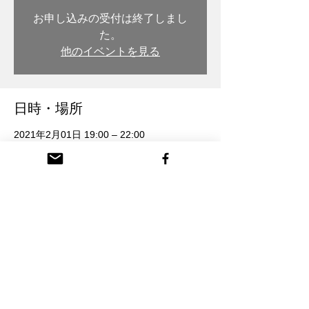
お申し込みの受付は終了しまし
た。
他のイベントを見る
日時・場所
2021年2月01日 19:00 – 22:00
木彫・漆 トモル工房, 日本、〒932-0217 富
山県南砺市本町３丁目 26番地
参加者
すべて表示