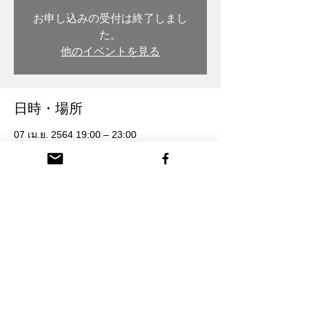
お申し込みの受付は終了しまし
た。
他のイベントを見る
日時・場所
07 เม.ย. 2564 19:00 – 23:00
木彫・漆 トモル工房, 日本、〒932-0217 富
山県南砺市本町３丁目 26番地
参加者
ดูทั้งหมด