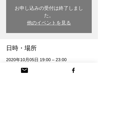
お申し込みの受付は終了しまし
た。
他のイベントを見る
日時・場所
2020年10月05日 19:00 – 23:00
木彫・漆 トモル工房, 日本、〒932-0217 富
山県南砺市本町３丁目 26番地
参加者
その他+1 名の参加者