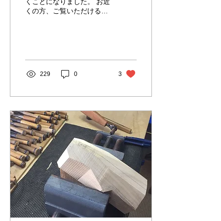
くことになりました。 お近
くの方、ご覧いただけると
嬉しいです☺️ FLOW :
Komei Tanaka Solo
Exhibition 田中孝明個展
会期 : 2023年11月3日(金) -
11月25日(土) 主催・会場：
emmy art +...
229
0
3